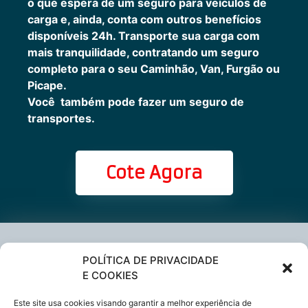
o que espera de um seguro para veículos de
carga e, ainda, conta com outros benefícios
disponíveis 24h.
Transporte sua carga com
mais tranquilidade, contratando um seguro
completo para o seu Caminhão, Van, Furgão ou
Picape.
Você também pode fazer um seguro de
transportes.
Cote Agora
Cote online ou
POLÍTICA DE PRIVACIDADE
E COOKIES
peça via
Este site usa cookies visando garantir a melhor experiência de