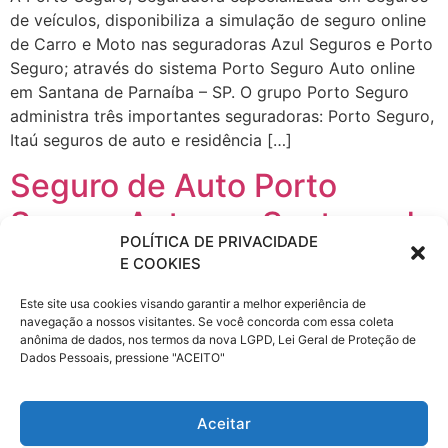
de veículos, disponibiliza a simulação de seguro online
de Carro e Moto nas seguradoras Azul Seguros e Porto
Seguro; através do sistema Porto Seguro Auto online
em Santana de Parnaíba – SP. O grupo Porto Seguro
administra três importantes seguradoras: Porto Seguro,
Itaú seguros de auto e residência […]
Seguro de Auto Porto
Seguro Auto em Santana de
POLÍTICA DE PRIVACIDADE
Parnaíba – SP
E COOKIES
Este site usa cookies visando garantir a melhor experiência de
A Porto Seguro, Seguradora especializada em Seguros
navegação a nossos visitantes. Se você concorda com essa coleta
de veículos, disponibiliza a simulação de seguro online
anônima de dados, nos termos da nova LGPD, Lei Geral de Proteção de
de Carro e Moto nas seguradoras Azul Seguros e Porto
Dados Pessoais, pressione "ACEITO"
Seguro; através do sistema Porto Seguro Auto online
em Santana de Parnaíba – SP. O grupo Porto Seguro
Aceitar
administra três importantes seguradoras: Porto Seguro,