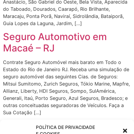
Anastácio, São Gabriel do Oeste, Bela Vista, Aparecida
do Taboado, Dourados, Caarapó, Rio Brilhante,
Maracaju, Ponta Porã, Naviraí, Sidrolândia, Bataiporã,
Guia Lopes da Laguna, Jardim, […]
Seguro Automotivo em
Macaé – RJ
Contrate Seguro Automóvel mais barato em Todo o
Estado do Rio de Janeiro RJ. Receba uma simulação de
seguro automóvel das seguintes Cias. de Seguros:
Mitsui Sumitomo, Zurich Seguros, Tókio Marine, Mapfre,
Allianz, Liberty, HDI Seguros, Sompo, SulAmérica,
Generali, Itaú, Porto Seguro, Azul Seguros, Bradesco; e
outras conceituadas seguradoras de Veículos. Faça a
Sua Cotação […]
Seguro Auto em Macaé – RJ
POLÍTICA DE PRIVACIDADE
E COOKIES