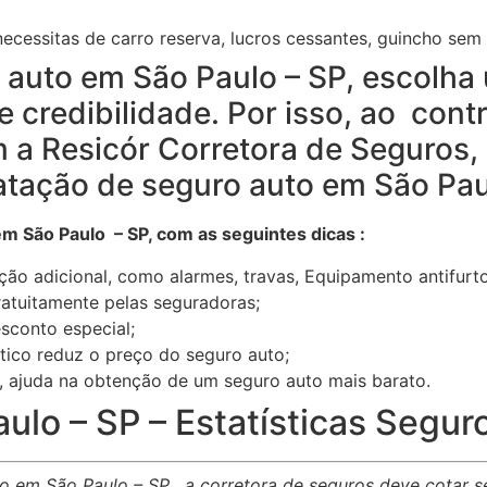
ecessitas de carro reserva, lucros cessantes, guincho sem l
o auto em São Paulo – SP, escolh
e credibilidade. Por isso, ao cont
m a Resicór Corretora de Seguros,
atação de seguro auto em São Pau
m São Paulo – SP, com as seguintes dicas :
ão adicional, como alarmes, travas, Equipamento antifurto 
ratuitamente pelas seguradoras;
conto especial;
ico reduz o preço do seguro auto;
), ajuda na obtenção de um seguro auto mais barato.
lo – SP – Estatísticas Segur
o em São Paulo – SP , a corretora de seguros deve cotar s