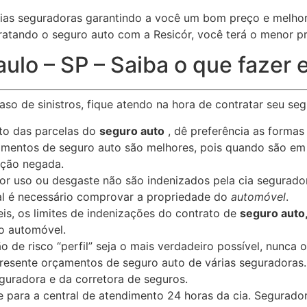
ias seguradoras garantindo a você um bom preço e melhor
tratando o seguro auto com a Resicór, você terá o menor 
lo – SP – Saiba o que fazer e
so de sinistros, fique atendo na hora de contratar seu se
to das parcelas do
seguro auto
, dê preferência as forma
amentos de seguro auto são melhores, pois quando são em
ação negada.
r uso ou desgaste não são indenizados pela cia segurado
al é necessário comprovar a propriedade do
automóvel
.
eis, os limites de indenizações do contrato de
seguro auto
ro automóvel.
o de risco “perfil” seja o mais verdadeiro possível, nunca 
resente orçamentos de seguro auto de várias seguradoras.
eguradora e da corretora de seguros.
e para a central de atendimento 24 horas da cia. Segurador