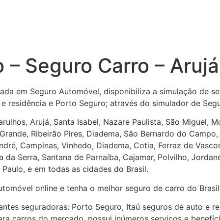
 – Seguro Carro – Arujá
zada em Seguro Automóvel, disponibiliza a simulação de se
 e residência e Porto Seguro; através do simulador de Seg
uarulhos, Arujá, Santa Isabel, Nazare Paulista, São Miguel,
 Grande, Ribeirão Pires, Diadema, São Bernardo do Campo,
ndré, Campinas, Vinhedo, Diadema, Cotia, Ferraz de Vascon
 da Serra, Santana de Parnaíba, Cajamar, Polvilho, Jordanés
Paulo, e em todas as cidades do Brasil.
utomóvel online e tenha o melhor seguro de carro do Brasil
antes seguradoras: Porto Seguro, Itaú seguros de auto e r
ra carros do mercado, possui inúmeros serviços e benefíci