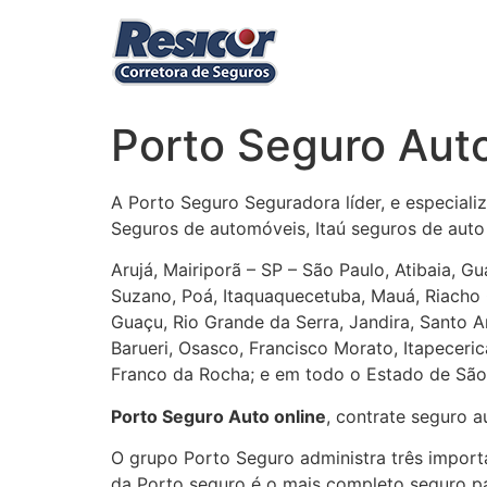
Ir
para
o
conteúdo
Porto Seguro Auto
A Porto Seguro Seguradora líder, e especiali
Seguros de automóveis, Itaú seguros de auto
Arujá, Mairiporã – SP – São Paulo, Atibaia, G
Suzano, Poá, Itaquaquecetuba, Mauá, Riacho
Guaçu, Rio Grande da Serra, Jandira, Santo A
Barueri, Osasco, Francisco Morato, Itapecerica
Franco da Rocha; e em todo o Estado de São 
Porto Seguro Auto online
, contrate seguro a
O grupo Porto Seguro administra três import
da Porto seguro é o mais completo seguro pa