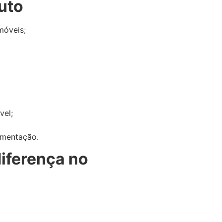
uto
móveis;
vel;
umentação.
diferença no