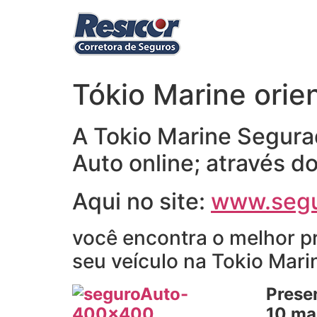
Ir
para
o
conteúdo
Tókio Marine orie
A Tokio Marine Segurad
Auto online; através d
Aqui no site:
www.segu
você encontra o melhor p
seu veículo na Tokio Mari
Prese
10 mai