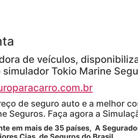
nta
ora de veículos, disponibili
o simulador Tokio Marine Segu
roparacarro.com.br
reço de seguro auto e a melhor co
ne Seguros. Faça agora a Simulaçã
nte em mais de 35 países, A Segurador
ores Cias. de Seguros do Brasil.