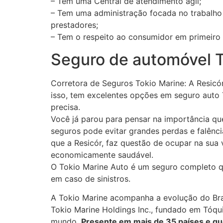
– Tem uma Central de atendimento ágil;
– Tem uma administração focada no trabalho 
prestadores;
– Tem o respeito ao consumidor em primeiro 
Seguro de automóvel T
Corretora de Seguros Tokio Marine: A Resicór
isso, tem excelentes opções em seguro auto 
precisa.
Você já parou para pensar na importância q
seguros pode evitar grandes perdas e falênc
que a Resicór, faz questão de ocupar na sua
economicamente saudável.
O Tokio Marine Auto é um seguro completo qu
em caso de sinistros.
A Tokio Marine acompanha a evolução do Bra
Tokio Marine Holdings Inc., fundado em Tóq
mundo.
Presente em mais de 35 países e que