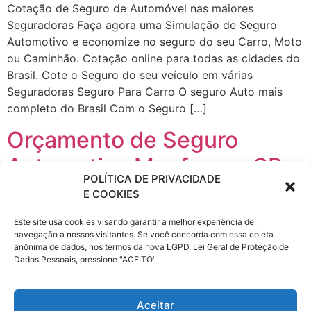
Cotação de Seguro de Automóvel nas maiores
Seguradoras Faça agora uma Simulação de Seguro
Automotivo e economize no seguro do seu Carro, Moto
ou Caminhão. Cotação online para todas as cidades do
Brasil. Cote o Seguro do seu veículo em várias
Seguradoras Seguro Para Carro O seguro Auto mais
completo do Brasil Com o Seguro […]
Orçamento de Seguro
Automotivo Mapfre em SP
POLÍTICA DE PRIVACIDADE
Osasco
E COOKIES
Este site usa cookies visando garantir a melhor experiência de
Cotação de Seguro de Automóvel nas maiores
navegação a nossos visitantes. Se você concorda com essa coleta
Seguradoras Faça agora uma Simulação de Seguro
anônima de dados, nos termos da nova LGPD, Lei Geral de Proteção de
Automotivo e economize no seguro do seu Carro, Moto
Dados Pessoais, pressione "ACEITO"
ou Caminhão. Cotação online para todas as cidades do
Brasil. Cote o Seguro do seu veículo em várias
Aceitar
Seguradoras Seguro Para Carro O seguro Auto mais