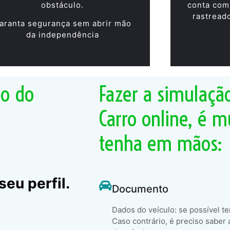
obstáculo.
conta com
rastread
aranta segurança sem abrir mão
da independência
ão do
Fazer a simulaçã
Carro online, é m
tenha em mãos:
eu perfil.
Documento
Dados do veículo: se possível t
Caso contrário, é preciso saber 