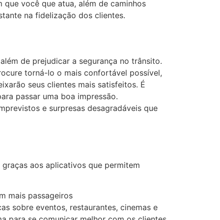
em que você que atua, além de caminhos
tante na fidelização dos clientes.
lém de prejudicar a segurança no trânsito.
rocure torná-lo o mais confortável possível,
xarão seus clientes mais satisfeitos. É
 para passar uma boa impressão.
 imprevistos e surpresas desagradáveis que
s graças aos aplicativos que permitem
om mais passageiros
cas sobre eventos, restaurantes, cinemas e
oma para se comunicar melhor com os clientes