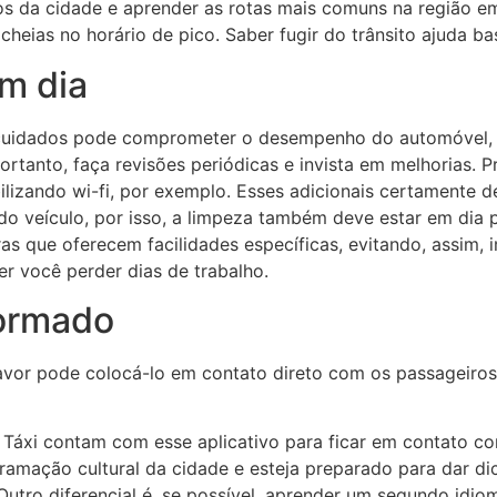
os da cidade e aprender as rotas mais comuns na região 
cheias no horário de pico. Saber fugir do trânsito ajuda bas
m dia
e cuidados pode comprometer o desempenho do automóvel, a
ortanto, faça revisões periódicas e invista em melhorias. P
izando wi-fi, por exemplo. Esses adicionais certamente dei
do veículo, por isso, a limpeza também deve estar em dia
as que oferecem facilidades específicas, evitando, assim,
er você perder dias de trabalho.
ormado
 favor pode colocá-lo em contato direto com os passageiro
 Táxi contam com esse aplicativo para ficar em contato c
ramação cultural da cidade e esteja preparado para dar di
Outro diferencial é, se possível, aprender um segundo idi