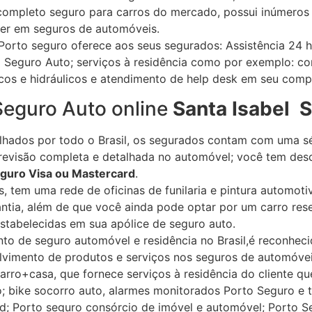
ompleto seguro para carros do mercado, possui inúmeros 
der em seguros de automóveis.
Porto seguro oferece aos seus segurados: Assistência 24 
 Seguro Auto; serviços à residência como por exemplo: co
icos e hidráulicos e atendimento de help desk em seu comp
eguro Auto online
Santa Isabel
S
hados por todo o Brasil, os segurados contam com uma sé
a revisão completa e detalhada no automóvel; você tem des
eguro Visa ou Mastercard
.
, tem uma rede de oficinas de funilaria e pintura automot
ntia, além de que você ainda pode optar por um carro res
stabelecidas em sua apólice de seguro auto.
to de seguro automóvel e residência no Brasil,é reconheci
olvimento de produtos e serviços nos seguros de automóvei
carro+casa, que fornece serviços à residência do cliente qu
o; bike socorro auto, alarmes monitorados Porto Seguro
ad; Porto seguro consórcio de imóvel e automóvel; Porto S