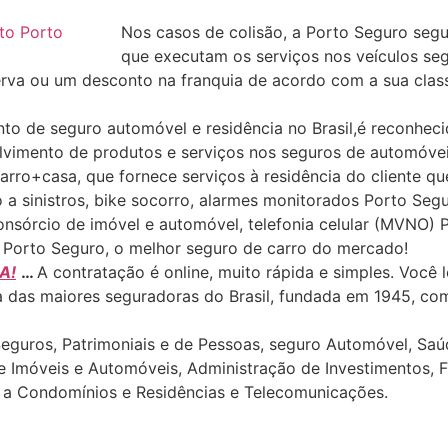
Nos casos de colisão, a Porto Seguro segu
que executam os serviços nos veículos se
rva ou um desconto na franquia de acordo com a sua clas
to de seguro automóvel e residência no Brasil,é reconheci
olvimento de produtos e serviços nos seguros de automóvei
carro+casa, que fornece serviços à residência do cliente qu
o a sinistros, bike socorro, alarmes monitorados Porto S
onsórcio de imóvel e automóvel, telefonia celular (MVNO) 
 Porto Seguro, o melhor seguro de carro do mercado!
A!
…
A contratação é online, muito rápida e simples. Você 
das maiores seguradoras do Brasil, fundada em 1945, com 
uros, Patrimoniais e de Pessoas, seguro Automóvel, Saúde 
de Imóveis e Automóveis, Administração de Investimentos, 
s a Condomínios e Residências e Telecomunicações.