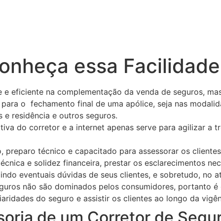
onheça essa Facilidade
te e eficiente na complementação da venda de seguros, ma
ara o fechamento final de uma apólice, seja nas modalida
 e residência e outros seguros.
iva do corretor e a internet apenas serve para agilizar a 
o, preparo técnico e capacitado para assessorar os client
cnica e solidez financeira, prestar os esclarecimentos ne
indo eventuais dúvidas de seus clientes, e sobretudo, no at
seguros não são dominados pelos consumidores, portanto é
liaridades do seguro e assistir os clientes ao longo da vigê
soria de um Corretor de Segu