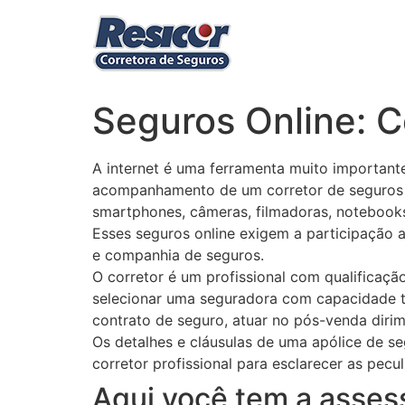
Ir
para
o
conteúdo
Seguros Online: C
A internet é uma ferramenta muito importan
acompanhamento de um corretor de seguros p
smartphones, câmeras, filmadoras, notebooks
Esses seguros online exigem a participação at
e companhia de seguros.
O corretor é um profissional com qualificaçã
selecionar uma seguradora com capacidade té
contrato de seguro, atuar no pós-venda dirim
Os detalhes e cláusulas de uma apólice de 
corretor profissional para esclarecer as pecu
Aqui você tem a asses