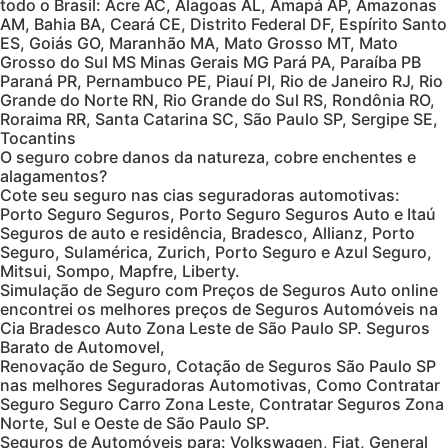
todo o Brasil: Acre AC, Alagoas AL, Amapá AP, Amazonas
AM, Bahia BA, Ceará CE, Distrito Federal DF, Espírito Santo
ES, Goiás GO, Maranhão MA, Mato Grosso MT, Mato
Grosso do Sul MS Minas Gerais MG Pará PA, Paraíba PB
Paraná PR, Pernambuco PE, Piauí PI, Rio de Janeiro RJ, Rio
Grande do Norte RN, Rio Grande do Sul RS, Rondônia RO,
Roraima RR, Santa Catarina SC, São Paulo SP, Sergipe SE,
Tocantins
O seguro cobre danos da natureza, cobre enchentes e
alagamentos?
Cote seu seguro nas cias seguradoras automotivas:
Porto Seguro Seguros, Porto Seguro Seguros Auto e Itaú
Seguros de auto e residência, Bradesco, Allianz, Porto
Seguro, Sulamérica, Zurich, Porto Seguro e Azul Seguro,
Mitsui, Sompo, Mapfre, Liberty.
Simulação de Seguro com Preços de Seguros Auto online
encontrei os melhores preços de Seguros Automóveis na
Cia Bradesco Auto Zona Leste de São Paulo SP. Seguros
Barato de Automovel,
Renovação de Seguro, Cotação de Seguros São Paulo SP
nas melhores Seguradoras Automotivas, Como Contratar
Seguro Seguro Carro Zona Leste, Contratar Seguros Zona
Norte, Sul e Oeste de São Paulo SP.
Seguros de Automóveis para: Volkswagen, Fiat, General