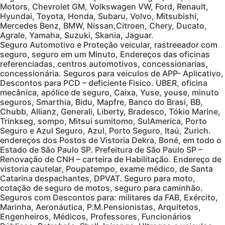
Motors, Chevrolet GM, Volkswagen VW, Ford, Renault,
Hyundai, Toyota, Honda, Subaru, Volvo, Mitsubishi,
Mercedes Benz, BMW, Nissan,Citroen, Chery, Ducato,
Agrale, Yamaha, Suzuki, Skania, Jaguar.
Seguro Automotivo e Proteção veicular, rastreeador com
seguro, seguro em um Minuto, Endereços das oficinas
referenciadas, centros automotivos, concessionarias,
concessionária. Seguros para veiculos de APP- Aplicativo,
Descontos para PCD – deficiente Fisico. UBER, oficina
mecânica, apólice de seguro, Caixa, Yuse, youse, minuto
seguros, Smarthia, Bidu, Mapfre, Banco do Brasi, BB,
Chubb, Allianz, Generali, Liberty, Bradesco, Tókio Marine,
Trinkseg, sompo, Mitsui sumitomo, SulAmerica, Porto
Seguro e Azul Seguro, Azul, Porto Seguro, Itaú, Zurich.
endereços dos Postos de Vistoria Dekra, Boné, em todo o
Estado de São Paulo SP. Prefeitura de São Paulo SP –
Renovação de CNH – carteira de Habilitação. Endereço de
vistoria cautelar, Poupatempo, exame médico, de Santa
Catarina despachantes, DPVAT. Seguro para moto,
cotação de seguro de motos, seguro para caminhão.
Seguros com Descontos para: militares da FAB, Exército,
Marinha, Aeronáutica, P.M.Pensionistas, Arquitetos,
Engenheiros, Médicos, Professores, Funcionários