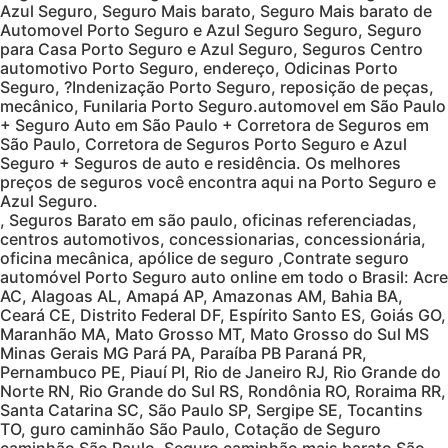
Azul Seguro, Seguro Mais barato, Seguro Mais barato de
Automovel Porto Seguro e Azul Seguro Seguro, Seguro
para Casa Porto Seguro e Azul Seguro, Seguros Centro
automotivo Porto Seguro, endereço, Odicinas Porto
Seguro, ?Indenização Porto Seguro, reposição de peças,
mecânico, Funilaria Porto Seguro.automovel em São Paulo
+ Seguro Auto em São Paulo + Corretora de Seguros em
São Paulo, Corretora de Seguros Porto Seguro e Azul
Seguro + Seguros de auto e residência. Os melhores
preços de seguros você encontra aqui na Porto Seguro e
Azul Seguro.
, Seguros Barato em são paulo, oficinas referenciadas,
centros automotivos, concessionarias, concessionária,
oficina mecânica, apólice de seguro ,Contrate seguro
automóvel Porto Seguro auto online em todo o Brasil: Acre
AC, Alagoas AL, Amapá AP, Amazonas AM, Bahia BA,
Ceará CE, Distrito Federal DF, Espírito Santo ES, Goiás GO,
Maranhão MA, Mato Grosso MT, Mato Grosso do Sul MS
Minas Gerais MG Pará PA, Paraíba PB Paraná PR,
Pernambuco PE, Piauí PI, Rio de Janeiro RJ, Rio Grande do
Norte RN, Rio Grande do Sul RS, Rondônia RO, Roraima RR,
Santa Catarina SC, São Paulo SP, Sergipe SE, Tocantins
TO, guro caminhão São Paulo, Cotação de Seguro
caminhão São Paulo, Seguro caminhão mais barato São