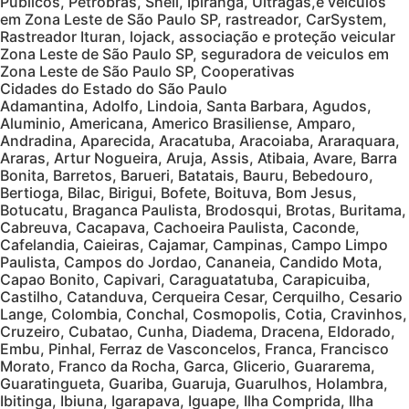
Públicos, Petrobrás, Shell, Ipiranga, Ultragas,e veiculos
em Zona Leste de São Paulo SP, rastreador, CarSystem,
Rastreador Ituran, lojack, associação e proteção veicular
Zona Leste de São Paulo SP, seguradora de veiculos em
Zona Leste de São Paulo SP, Cooperativas
Cidades do Estado do São Paulo
Adamantina, Adolfo, Lindoia, Santa Barbara, Agudos,
Aluminio, Americana, Americo Brasiliense, Amparo,
Andradina, Aparecida, Aracatuba, Aracoiaba, Araraquara,
Araras, Artur Nogueira, Aruja, Assis, Atibaia, Avare, Barra
Bonita, Barretos, Barueri, Batatais, Bauru, Bebedouro,
Bertioga, Bilac, Birigui, Bofete, Boituva, Bom Jesus,
Botucatu, Braganca Paulista, Brodosqui, Brotas, Buritama,
Cabreuva, Cacapava, Cachoeira Paulista, Caconde,
Cafelandia, Caieiras, Cajamar, Campinas, Campo Limpo
Paulista, Campos do Jordao, Cananeia, Candido Mota,
Capao Bonito, Capivari, Caraguatatuba, Carapicuiba,
Castilho, Catanduva, Cerqueira Cesar, Cerquilho, Cesario
Lange, Colombia, Conchal, Cosmopolis, Cotia, Cravinhos,
Cruzeiro, Cubatao, Cunha, Diadema, Dracena, Eldorado,
Embu, Pinhal, Ferraz de Vasconcelos, Franca, Francisco
Morato, Franco da Rocha, Garca, Glicerio, Guararema,
Guaratingueta, Guariba, Guaruja, Guarulhos, Holambra,
Ibitinga, Ibiuna, Igarapava, Iguape, Ilha Comprida, Ilha