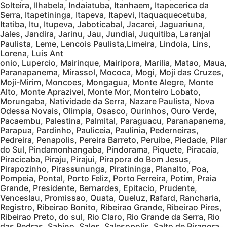
Solteira, Ilhabela, Indaiatuba, Itanhaem, Itapecerica da
Serra, Itapetininga, Itapeva, Itapevi, Itaquaquecetuba,
Itatiba, Itu, Itupeva, Jaboticabal, Jacarei, Jaguariuna,
Jales, Jandira, Jarinu, Jau, Jundiai, Juquitiba, Laranjal
Paulista, Leme, Lencois Paulista,Limeira, Lindoia, Lins,
Lorena, Luis Ant
onio, Lupercio, Mairinque, Mairipora, Marilia, Matao, Maua,
Paranapanema, Mirassol, Mococa, Mogi, Moji das Cruzes,
Moji-Mirim, Moncoes, Mongagua, Monte Alegre, Monte
Alto, Monte Aprazivel, Monte Mor, Monteiro Lobato,
Morungaba, Natividade da Serra, Nazare Paulista, Nova
Odessa Novais, Olimpia, Osasco, Ourinhos, Ouro Verde,
Pacaembu, Palestina, Palmital, Paraguacu, Paranapanema,
Parapua, Pardinho, Pauliceia, Paulinia, Pederneiras,
Pedreira, Penapolis, Pereira Barreto, Peruibe, Piedade, Pilar
do Sul, Pindamonhangaba, Pindorama, Piquete, Piracaia,
Piracicaba, Piraju, Pirajui, Pirapora do Bom Jesus,
Pirapozinho, Pirassununga, Piratininga, Planalto, Poa,
Pompeia, Pontal, Porto Feliz, Porto Ferreira, Potim, Praia
Grande, Presidente, Bernardes, Epitacio, Prudente,
Venceslau, Promissao, Quata, Queluz, Rafard, Rancharia,
Registro, Ribeirao Bonito, Ribeirao Grande, Ribeirao Pires,
Ribeirao Preto, do sul, Rio Claro, Rio Grande da Serra, Rio
das Pedras, Sabino, Sales, Salesopolis, Salto de Pirapora,