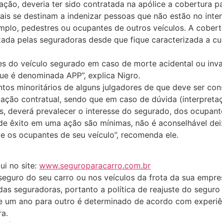
ação, deveria ter sido contratada na apólice a cobertura p
is se destinam a indenizar pessoas que não estão no inter
mplo, pedestres ou ocupantes de outros veículos. A cobert
lizada pelas seguradoras desde que fique caracterizada a c
s do veículo segurado em caso de morte acidental ou inval
ue é denominada APP”, explica Nigro.
entos minoritários de alguns julgadores de que deve ser 
lação contratual, sendo que em caso de dúvida (interpreta
s, deverá prevalecer o interesse do segurado, dos ocupant
e êxito em uma ação são mínimas, não é aconselhável deix
 e os ocupantes de seu veículo”, recomenda ele.
i no site:
www.seguroparacarro.com.br
seguro do seu carro ou nos veículos da frota da sua empr
 das seguradoras, portanto a política de reajuste do segu
de um ano para outro é determinado de acordo com experiênc
a.