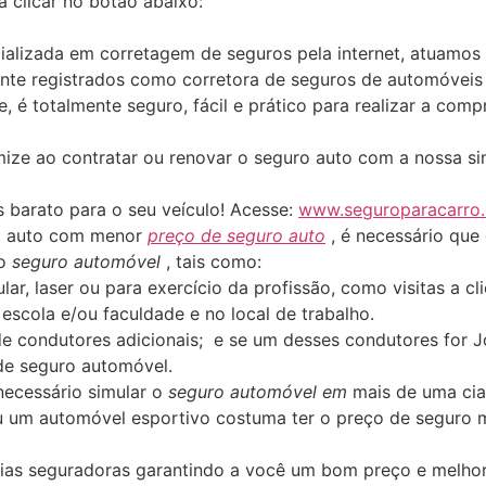
ta clicar no botão abaixo:
alizada em corretagem de seguros pela internet, atuamos
nte registrados como corretora de seguros de automóveis
te, é totalmente seguro, fácil e prático para realizar a c
ize ao contratar ou renovar o seguro auto com a nossa s
 barato para o seu veículo! Acesse:
www.seguroparacarro
ro auto com menor
preço de seguro auto
, é necessário que
do
seguro automóvel
, tais como:
lar, laser ou para exercício da profissão, como visitas a 
escola e/ou faculdade e no local de trabalho.
de condutores adicionais; e se um desses condutores for 
de seguro automóvel.
necessário simular o
seguro automóvel em
mais de uma cia
u um automóvel esportivo costuma ter o preço de seguro 
ias seguradoras garantindo a você um bom preço e melhor