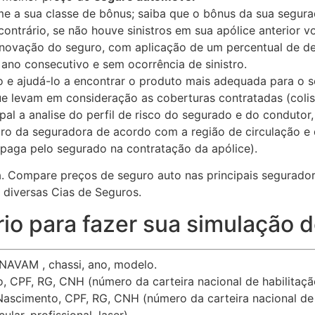
e a sua classe de bônus; saiba que o bônus da sua segura
ontrário, se não houve sinistros em sua apólice anterior v
renovação do seguro, com aplicação de um percentual de d
ano consecutivo e sem ocorrência de sinistro.
sco e ajudá-lo a encontrar o produto mais adequada para o s
e levam em consideração as coberturas contratadas (colisão
ipal a analise do perfil de risco do segurado e do condut
stro da seguradora de acordo com a região de circulação e
 paga pelo segurado na contratação da apólice).
da. Compare preços de seguro auto nas principais segurado
diversas Cias de Seguros.
io para fazer sua simulação 
AVAM , chassi, ano, modelo.
 CPF, RG, CNH (número da carteira nacional de habilitaçã
ascimento, CPF, RG, CNH (número da carteira nacional de 
lar, profissional, laser).