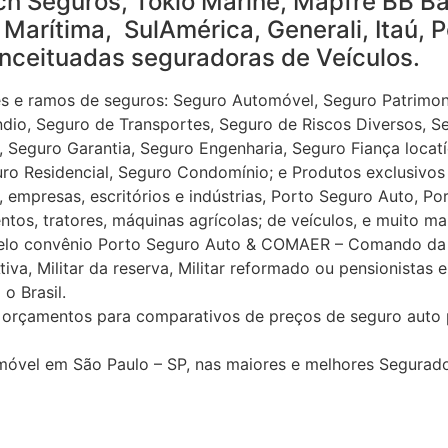
h Seguros, Tókio Marine, Mapfre BB Ban
Marítima, SulAmérica, Generali, Itaú, P
nceituadas seguradoras de Veículos.
 e ramos de seguros: Seguro Automóvel, Seguro Patrimoni
ndio, Seguro de Transportes, Seguro de Riscos Diversos, S
 , Seguro Garantia, Seguro Engenharia, Seguro Fiança locat
eguro Residencial, Seguro Condomínio; e Produtos exclusiv
 empresas, escritórios e indústrias, Porto Seguro Auto, Po
os, tratores, máquinas agrícolas; de veículos, e muito mai
pelo convênio Porto Seguro Auto & COMAER – Comando da 
iva, Militar da reserva, Militar reformado ou pensionistas
o Brasil.
rçamentos para comparativos de preços de seguro auto pa
móvel em São Paulo – SP, nas maiores e melhores Segurad