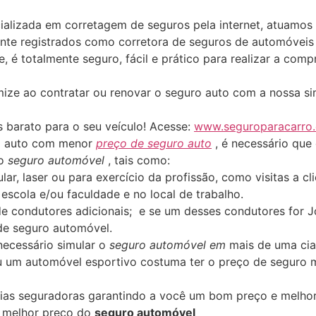
alizada em corretagem de seguros pela internet, atuamos
nte registrados como corretora de seguros de automóveis
te, é totalmente seguro, fácil e prático para realizar a c
ize ao contratar ou renovar o seguro auto com a nossa s
 barato para o seu veículo! Acesse:
www.seguroparacarro
ro auto com menor
preço de seguro auto
, é necessário que
do
seguro automóvel
, tais como:
lar, laser ou para exercício da profissão, como visitas a 
escola e/ou faculdade e no local de trabalho.
de condutores adicionais; e se um desses condutores for 
de seguro automóvel.
necessário simular o
seguro automóvel em
mais de uma cia
u um automóvel esportivo costuma ter o preço de seguro 
ias seguradoras garantindo a você um bom preço e melhor
o melhor preço do
seguro automóvel