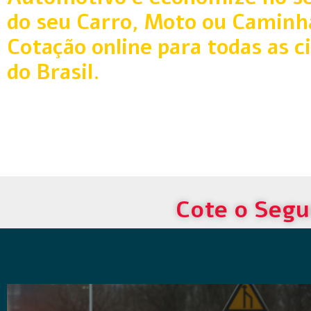
do seu Carro, Moto ou Caminh
Cotação online para todas as c
do Brasil.
Cote o Segu