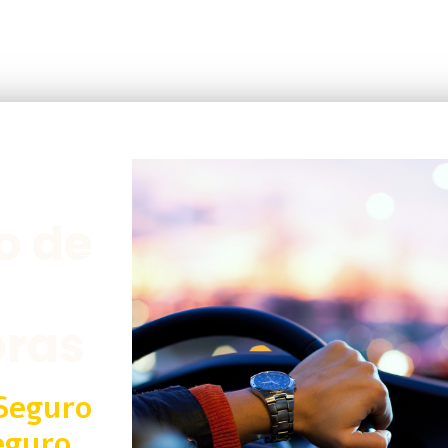
o de
oras
Seguro
eguro