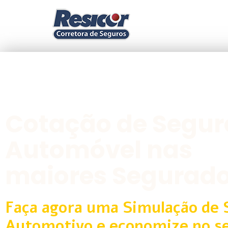
Cotação de Segur
Automóvel nas
maiores Segurad
Faça agora uma Simulação de 
Automotivo e economize no s