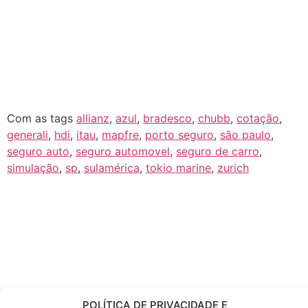
básica abrange danos causados por incêndio, explosão
ou fumaça. Conforme a sua necessidade, o cliente
pode incluir coberturas adicionais como subtração de
bens, danos elétricos, impacto de veículos, quebra de
vidros, responsabilidade civil, entre outras.
Consertos de fogão geladeira, máquina de lavar,
telhados, desentupimento
Com as tags
allianz
,
azul
,
bradesco
,
chubb
,
cotação
,
generali
,
hdi
,
itau
,
mapfre
,
porto seguro
,
são paulo
,
seguro auto
,
seguro automovel
,
seguro de carro
,
simulação
,
sp
,
sulamérica
,
tokio marine
,
zurich
POLÍTICA DE PRIVACIDADE E