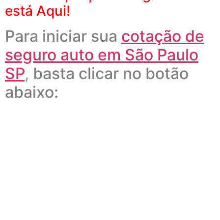
está Aqui!
Para iniciar sua
cotação de
seguro auto em São Paulo
SP
,
basta clicar no botão
abaixo:
Receba uma simulação de seguro Automóvel das
seguintes Cias. de Seguros:
Zurich Seguros, Mitsui Sumitomo, Tókio Marine, Mapfre
BB Banco do Brasil, Allianz, Liberty, HDI Seguros,
Sompo, SulAmérica, Generali, Itaú Seguros, Porto
Seguro, Azul Seguros, Bradesco; e outras excelentes
seguradoras de Veículos.
Cotação de seguro Residência para Carross e