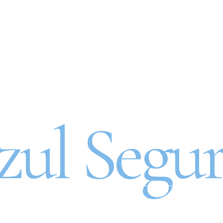
ro Automóvel por assin
zul Segur
RO 100% DIGITAL COM 