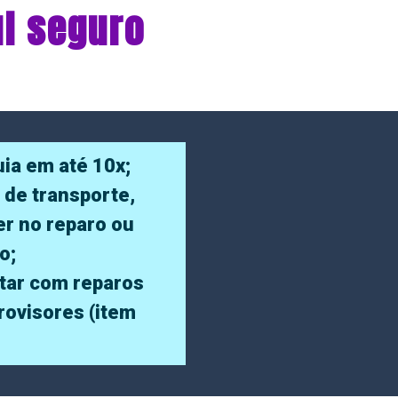
ul seguro
ia em até 10x;
 de transporte,
er no reparo ou
o;
tar com reparos
trovisores (item