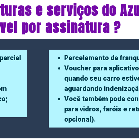
turas e serviços do Az
el por assinatura ?
parcial
Parcelamento da franqu
Voucher para aplicativo
quando seu carro estiv
com
aguardando indenizaçã
co;
Você também pode con
para vidros, faróis e re
opcional).