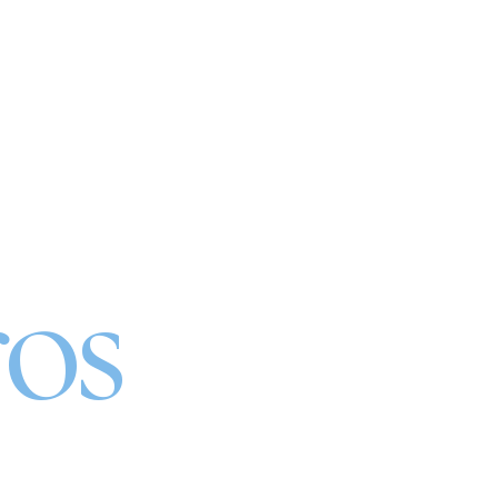
atura
os
A QUALIDADE DO