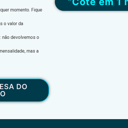
“Cote em 1 
alquer momento. Fique
s o valor da
s: não devolvemos o
 mensalidade, mas a
ESA DO
RO