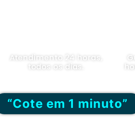
 SEGURADOR PORTO 
Atendimento 24 horas,
G
todos os dias.
ho
“Cote em 1 minuto”