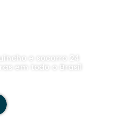
SEGURO
uincho e socorro 24
ras em todo o Brasil