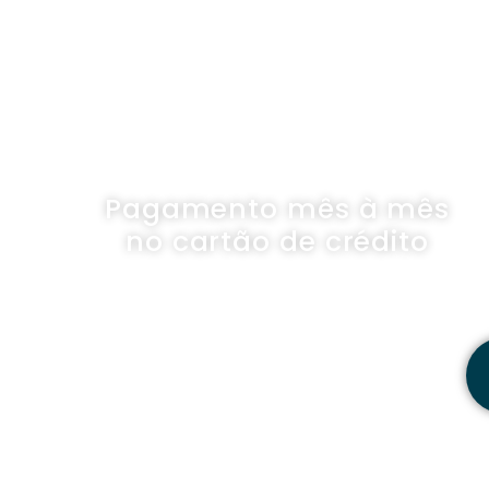
GRUPO
Pagamento mês à mês
no cartão de crédito