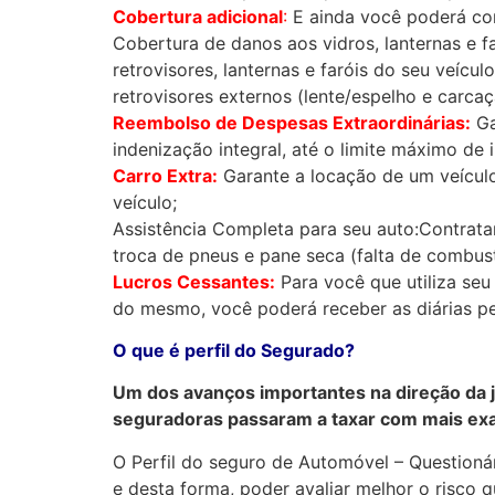
Cobertura adicional
:
E ainda você poderá con
Cobertura de danos aos vidros, lanternas e f
retrovisores, lanternas e faróis do seu veícul
retrovisores externos (lente/espelho e carcaça
Reembolso de Despesas Extraordinárias:
Ga
indenização integral, até o limite máximo de 
Carro Extra:
Garante a locação de um veículo
veículo;
Assistência Completa para seu auto:Contratan
troca de pneus e pane seca (falta de combustí
Lucros Cessantes:
Para você que utiliza seu
do mesmo, você poderá receber as diárias pel
O que é perfil do Segurado?
Um dos avanços importantes na direção da ju
seguradoras passaram a taxar com mais exa
O Perfil do seguro de Automóvel – Questioná
e desta forma, poder avaliar melhor o risc