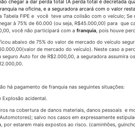
ão chegar a dar perda total (A perda total é decretada q
ranquia na oficina, e a seguradora arcará com o valor rest
 Tabela FIPE e você teve uma colisão com o veículo; Se 
chegar à 75% de 60.000 (ou seja, R$45.000,00) para que c
0,00, você não participará com a
franquia
, pois houve perd
ficou abaixo de 75% do valor de mercado do veículo segu
0.000,00(valor de mercado do veículo). Neste caso a per
u seguro Auto for de R$2.000,00, a seguradora assumira os 
12.000,00.
não há pagamento de franquia nas seguintes situações:
 Explosão acidental.
iros na cobertura de danos materiais, danos pessoais e mo
los Automotores); salvo nos casos em expressamente estipu
a, por estarem mais expostos ao risco. (caminhões, guinch