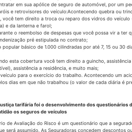
tratar em sua apólice de seguro de automóvel, por um peq
aróis e retrovisores do veículo:Acontecendo quebra ou tri
o, você tem direito a troca ou reparo dos vidros do veículo (
) e da lanterna e farol;
rante o reembolso de despesas que você possa vir a ter q
indenização pré estipulada no contrato;
 popular básico de 1.000 cilindradas por até 7, 15 ou 30 
do esta cobertura você tem direito a guincho, assistência 
vel), assistência a residência, e muito mais;
 veículo para o exercício do trabalho. Acontecendo um aci
os dias em que não trabalhou (o valor de cada diária é p
stiça tarifária foi o desenvolvimento dos questionários 
tidão os seguros de veículos
rio de Avaliação do Risco é um questionário que a segurad
o que será assumido. As Seguradoras concedem descontos o