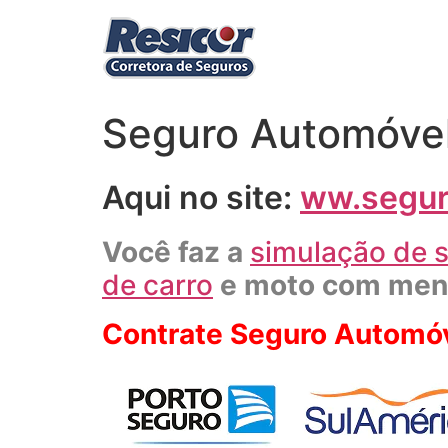
Ir
para
o
conteúdo
Seguro Automóvel
Aqui no site:
ww.segur
Você faz a
simulação de s
de carro
e moto com meno
Contrate Seguro Automóv