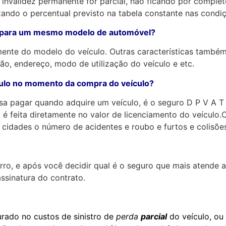
 invalidez permanente for parcial, não ficando por compl
izando o percentual previsto na tabela constante nas condi
ro para um mesmo modelo de automóvel?
ente do modelo do veículo. Outras características també
ão, endereço, modo de utilização do veículo e etc.
ículo no momento da compra do veículo?
sa pagar quando adquire um veículo, é o seguro D P V A 
 é feita diretamente no valor de licenciamento do veículo
s cidades o número de acidentes e roubo e furtos e colisõe
, e após você decidir qual é o seguro que mais atende as
ssinatura do contrato.
urado no custos de sinistro de
perda
parcial
do veículo, ou