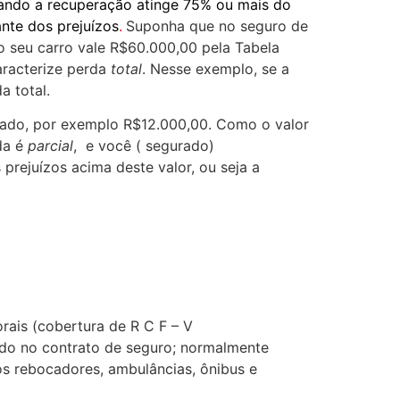
uando a recuperação atinge 75% ou mais do
ante dos prejuízos
.
Suponha que no seguro de
o seu carro vale R$60.000,00 pela Tabela
aracterize perda
total
. Nesse exemplo, se a
a total.
rado, por exemplo R$12.000,00. Como o valor
da é
parcial
, e você ( segurado)
prejuízos acima deste valor, ou seja a
rais (cobertura de R C F – V
lado no contrato de seguro; normalmente
os rebocadores, ambulâncias, ônibus e