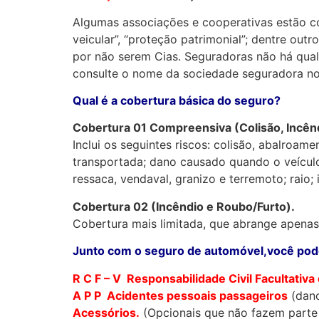
Algumas associações e cooperativas estão c
veicular”, “proteção patrimonial”; dentre ou
por não serem Cias. Seguradoras não há qua
consulte o nome da sociedade seguradora no
Qual é a cobertura básica do seguro?
Cobertura 01 Compreensiva (Colisão, Incên
Inclui os seguintes riscos: colisão, abalro
transportada; dano causado quando o veículo
ressaca, vendaval, granizo e terremoto; raio; 
Cobertura 02 (Incêndio e Roubo/Furto).
Cobertura mais limitada, que abrange apenas o
Junto com o seguro de automóvel,você pode
R C F – V Responsabilidade Civil Facultativ
A P P Acidentes pessoais passageiros
(dano
Acessórios.
(Opcionais que não fazem parte 