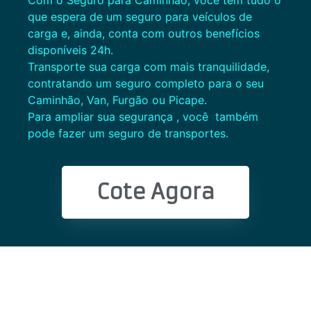
Com o Seguro para Caminhão, você tem tudo o
que espera de um seguro para veículos de
carga e, ainda, conta com outros benefícios
disponíveis 24h.
Transporte sua carga com mais tranquilidade,
contratando um seguro completo para o seu
Caminhão, Van, Furgão ou Picape.
Para ampliar sua segurança , você também
pode fazer um seguro de transportes.
Cote Agora
<!–
Tags:
Renovação de Seguro de Automóvel, Cote nas