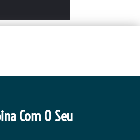
App
ina Com O Seu