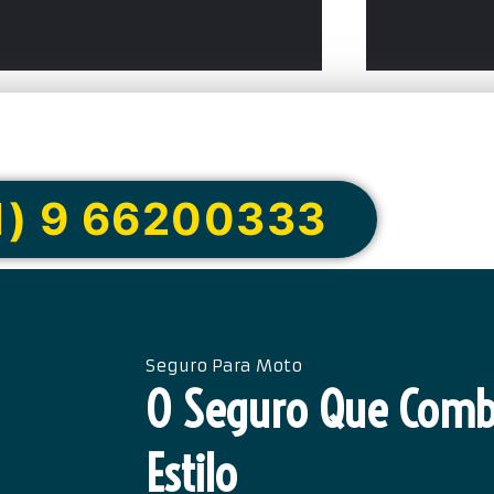
e ou peça via Whats
1) 9 66200333
Seguro Para Moto
O Seguro Que Comb
Estilo