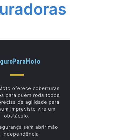
uradoras
guroParaMoto
Moto oferece coberturas
os para quem roda todos
precisa de agilidade para
um imprevisto vire um
obstáculo.
egurança sem abrir mão
a independência