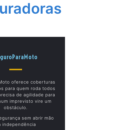
uradoras
guroParaMoto
Moto oferece coberturas
os para quem roda todos
precisa de agilidade para
um imprevisto vire um
obstáculo.
egurança sem abrir mão
a independência