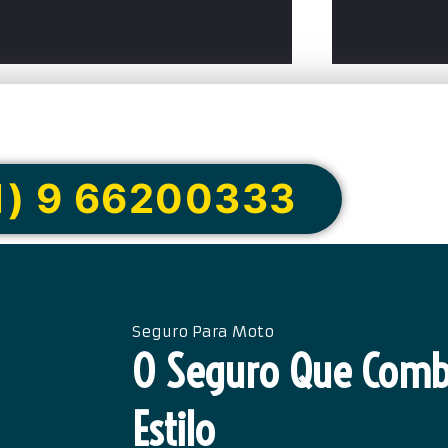
e ou peça via Whats
1) 9 66200333
Seguro Para Moto
O Seguro Que Comb
Estilo