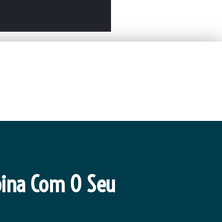
App
ina Com O Seu