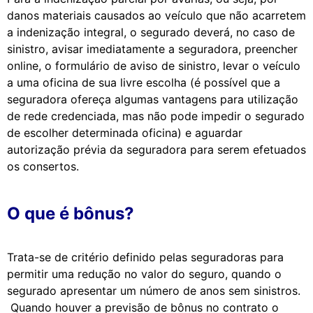
danos materiais causados ao veículo que não acarretem
a indenização integral, o segurado deverá, no caso de
sinistro, avisar imediatamente a seguradora, preencher
online, o formulário de aviso de sinistro, levar o veículo
a uma oficina de sua livre escolha (é possível que a
seguradora ofereça algumas vantagens para utilização
de rede credenciada, mas não pode impedir o segurado
de escolher determinada oficina) e aguardar
autorização prévia da seguradora para serem efetuados
os consertos.
O que é bônus?
Trata-se
d
e critério
d
efini
d
o pelas segura
d
oras para
permitir uma re
d
ução no valor
d
o seguro, quan
d
o o
segura
d
o apresentar um número
d
e anos sem sinistros.
Quan
d
o houver a previsão
d
e bônus no contrato o