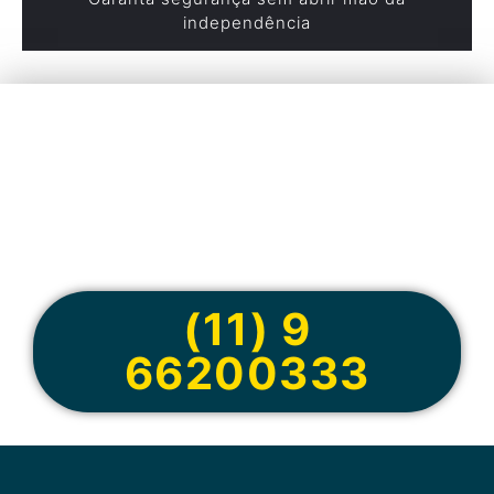
independência
Cote online ou
peça via
WhatsApp
(11) 9
66200333