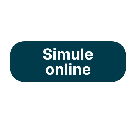
em todas as regiões
do Brasil.
Simule
online