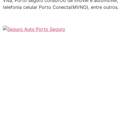
Visa, Porto seguro consórcio de imóvel e automóvel,
telefonia celular Porto Conecta(MVNO), entre outros.
Seguro automovel, Preço de seguro auto em São Paulo
SP, Corretora de Seguro Porto Seguro, Seguro Azul,
Seguro Allianz, O atendimento é muito bom. Seguro
Chubb, Seguro Generali, Seguro HDI, Seguro Liberty,
Corretora de Seguro Itaú Seguros de auto e residência,
Seguro sompo, Mitsui Sumitomo, Seguro Tókio Marine,
Seguro Mapfre Seguro Zurich, Seguro para Carro, A
melhor Cotação de Seguro que encontramos,
Simulação de Seguro, Orçamento de Seguro Carro. Os
melhores preços você encontra aqui, Simulação de
Seguro, Preços de Seguros Auto + Preços de Seguros
Automóveis, Preços de Seguros Carros, Preços de
Seguros Auto São Paulo SP, Orçamento de Seguro. O
melhor seguro de Carro em São Paulo SP.
Cotei em vários lugares e encontrei o melhor preço.