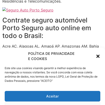
Residências e Telecomunicações.
Contrate seguro automóvel
Porto Seguro auto online em
todo o Brasil:
Acre AC, Alagoas AL, Amapá AP, Amazonas AM, Bahia
BA, Ceará CE, Distrito Federal DF, Espírito Santo ES,
POLÍTICA DE PRIVACIDADE
Goiás GO, Maranhão MA, Mato Grosso MT, Mato Grosso
E COOKIES
do Sul MS Minas Gerais MG Pará PA, Paraíba PB Paraná
Este site usa cookies visando garantir a melhor experiência de
PR, Pernambuco PE, Piauí PI, Rio de Janeiro RJ, Rio
navegação a nossos visitantes. Se você concorda com essa coleta
Grande do Norte RN, Rio Grande do Sul RS, Rondônia
anônima de dados, nos termos da nova LGPD, Lei Geral de Proteção de
RO, Roraima RR, Santa Catarina SC, São Paulo SP,
Dados Pessoais, pressione "ACEITO"
Sergipe SE, Tocantins TO
Aceitar