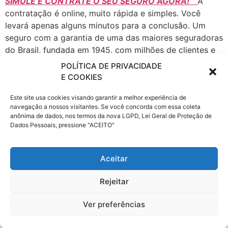
SIMULE E CONTRATE O SEU SEGURO AGORA!
A
contratação é online, muito rápida e simples. Você
levará apenas alguns minutos para a conclusão. Um
seguro com a garantia de uma das maiores seguradoras
do Brasil, fundada em 1945, com milhões de clientes e
com escritórios nas principais cidades do país.
POLÍTICA DE PRIVACIDADE
E COOKIES
A Porto Seguro atua em todos os ramos de Seguros,
Patrimoniais e de Pessoas, seguro Automóvel, Saúde
Este site usa cookies visando garantir a melhor experiência de
Empresarial, fiança locatícia, Patrimonial, Vida e
navegação a nossos visitantes. Se você concorda com essa coleta
anônima de dados, nos termos da nova LGPD, Lei Geral de Proteção de
Transportes, Previdência, Consórcio de Imóveis e
Dados Pessoais, pressione "ACEITO"
Automóveis, Administração de Investimentos,
Financiamento, Capitalização e Cartão de Crédito,
Proteção e Monitoramento, Serviços a Condomínios e
Aceitar
Residências e Telecomunicações.
Rejeitar
Ver preferências
Com as tags
curitiba
,
Pr