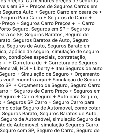
mos preços. Os melhores preços de seguros
veis em SP + Preços de Seguros Carros em
e Seguros Auto + Seguro Carro em ceará ce +
 Seguro Para Carro + Seguros de Carro +
o Preço + Seguros Carro Preços + + Carro
 Porto Seguro, Seguros em SP + Seguros
eará ce SP, Seguros Baratos, Seguro de
rato, Seguros Baratos de Auto, Seguro
os, Seguros de Auto, Seguros Barato em
ica, apólice de seguro, simulação de seguro
ro, condições especiais, contratação,
o + + Corretora de + Corretora de Seguros
enerali, HDI + Liberty + Itaú Seguros de auto
e Seguro + Simulação de Seguro + Orçamento
 você encontra aqui + Simulação de Seguro,
to SP + Orçamento de Seguro, Seguro Carro
arro + Seguros de Carro Preço + Seguros em
 Seguro + Carro Seguro + Auto para Seguro,
 + Seguros SP Carro + Seguro Carro para
como cotar Seguro de Automovel, como cotar
 Seguros Barato, Seguros Baratos de Auto,
 Seguro de Automóvel, simulação Seguro de
ato de Automovel, simulação Seguros Carro,
 Seguro com SP, Seguro de Carro, Seguro de