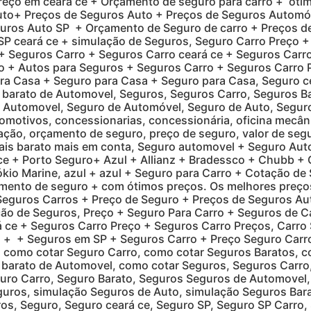
eço em ceará ce + Orçamento de seguro para carro + óti
auto+ Preços de Seguros Auto + Preços de Seguros Automó
guros Auto SP + Orçamento de Seguro de carro + Preços d
SP ceará ce + simulação de Seguros, Seguro Carro Preço +
+ Seguros Carro + Seguros Carro ceará ce + Seguros Carr
o + Autos para Seguros + Seguros Carro + Seguros Carro
ra Casa + Seguro para Casa + Seguro para Casa, Seguro c
 barato de Automovel, Seguros, Seguros Carro, Seguros Ba
e Automovel, Seguro de Automóvel, Seguro de Auto, Segur
utomotivos, concessionarias, concessionária, oficina mecân
ação, orçamento de seguro, preço de seguro, valor de segu
mais barato mais em conta, Seguro automovel + Seguro Aut
e + Porto Seguro+ Azul + Allianz + Bradessco + Chubb + G
ókio Marine, azul + azul + Seguro para Carro + Cotação d
mento de seguro + com ótimos preços. Os melhores preços
Seguros Carros + Preço de Seguro + Preços de Seguros Au
ão de Seguros, Preço + Seguro Para Carro + Seguros de C
 ce + Seguros Carro Preço + Seguros Carro Preços, Carro
 + + Seguros em SP + Seguros Carro + Preço Seguro Carro
. como cotar Seguro Carro, como cotar Seguros Baratos, 
 barato de Automovel, como cotar Seguros, Seguros Carro,
ro Carro, Seguro Barato, Seguros Seguros de Automovel,
guros, simulação Seguros de Auto, simulação Seguros Bar
s, Seguro, Seguro ceará ce, Seguro SP, Seguro SP Carro,