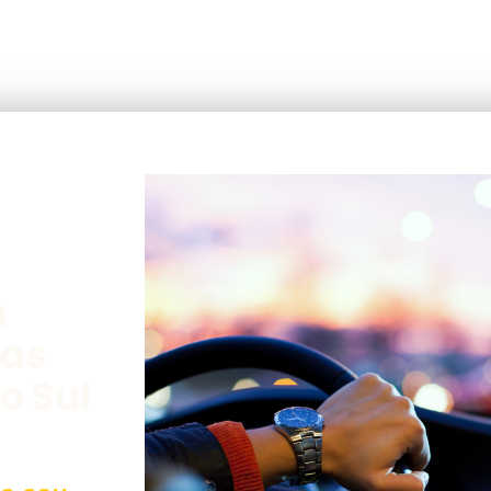
m
 as
o Sul