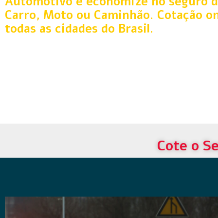
Automotivo e economize no seguro d
Carro, Moto ou Caminhão. Cotação on
todas as cidades do Brasil.
Cote o Se