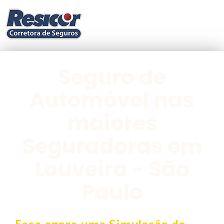
Seguro de
Automóvel nas
maiores
Seguradoras em
Louveira - São
Paulo