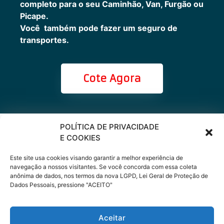
completo para o seu Caminhão, Van, Furgão ou
Picape.
Você também pode fazer um seguro de
transportes.
Cote Agora
POLÍTICA DE PRIVACIDADE
Cote online ou
E COOKIES
peça via
Este site usa cookies visando garantir a melhor experiência de
navegação a nossos visitantes. Se você concorda com essa coleta
anônima de dados, nos termos da nova LGPD, Lei Geral de Proteção de
WhatsApp
Dados Pessoais, pressione "ACEITO"
Aceitar
(11) 9 66200333