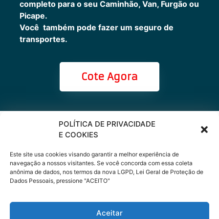
completo para o seu Caminhão, Van, Furgão ou
Picape.
Você também pode fazer um seguro de
transportes.
Cote Agora
POLÍTICA DE PRIVACIDADE
Cote online ou
E COOKIES
peça via
Este site usa cookies visando garantir a melhor experiência de
navegação a nossos visitantes. Se você concorda com essa coleta
anônima de dados, nos termos da nova LGPD, Lei Geral de Proteção de
WhatsApp
Dados Pessoais, pressione "ACEITO"
Aceitar
(11) 9 66200333