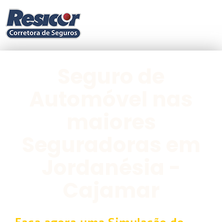
Seguro de
Automóvel nas
maiores
Seguradoras em
Jordanésia -
Cajamar