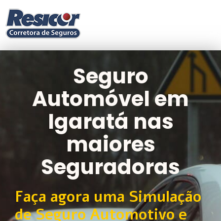
Seguro
Automóvel em
Igaratá nas
maiores
Seguradoras
Faça agora uma Simulação
de Seguro Automotivo e