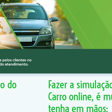
ão do
Fazer a simulaçã
Carro online, é m
tenha em mãos: