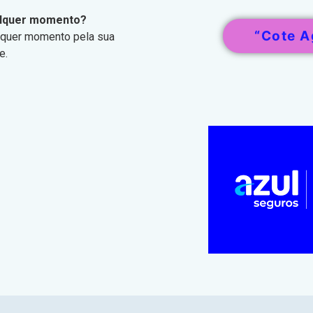
ualquer momento?
“Cote A
alquer momento pela sua
e.