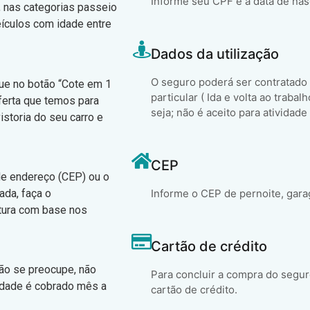
Informe seu CPF e a data de na
, nas categorias passeio
eículos com idade entre
Dados da utilização
O seguro poderá ser contratado
que no botão “Cote em 1
particular ( Ida e volta ao trabal
ferta que temos para
seja; não é aceito para atividade
istoria do seu carro e
CEP
 de endereço (CEP) ou o
ada, faça o
Informe o CEP de pernoite, gara
atura com base nos
Cartão de crédito
não se preocupe, não
Para concluir a compra do segur
idade é cobrado mês a
cartão de crédito.