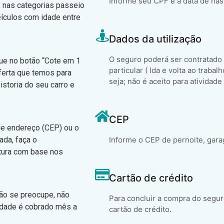
Informe seu CPF e a data de na
, nas categorias passeio
eículos com idade entre
Dados da utilização
O seguro poderá ser contratado
que no botão “Cote em 1
particular ( Ida e volta ao trabal
ferta que temos para
seja; não é aceito para atividade
istoria do seu carro e
CEP
 de endereço (CEP) ou o
ada, faça o
Informe o CEP de pernoite, gara
atura com base nos
Cartão de crédito
não se preocupe, não
Para concluir a compra do segur
idade é cobrado mês a
cartão de crédito.