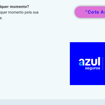
ualquer momento?
“Cote A
alquer momento pela sua
e.