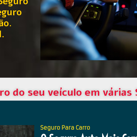
Seguro
eguro
ão.
l.
ro do seu veículo em várias
Seguro Para Carro