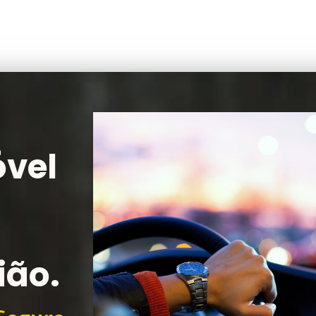
vel
ião.