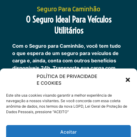
Seguro Para Caminhão
O Seguro Ideal Para Veículos
Utilitários
Com o Seguro para Caminhão, você tem tudo
o que espera de um seguro para veículos de
carga e, ainda, conta com outros benefícios
disponíveis 24h.
Transporte sua carga com
mais tranquilidade, contratando um seguro
POLÍTICA DE PRIVACIDADE
completo para o seu Caminhão, Van, Furgão ou
E COOKIES
Picape.
Este site usa cookies visando garantir a melhor experiência de
Você também pode fazer um seguro de
navegação a nossos visitantes. Se você concorda com essa coleta
transportes.
anônima de dados, nos termos da nova LGPD, Lei Geral de Proteção de
Dados Pessoais, pressione "ACEITO"
Cote Agora
Aceitar