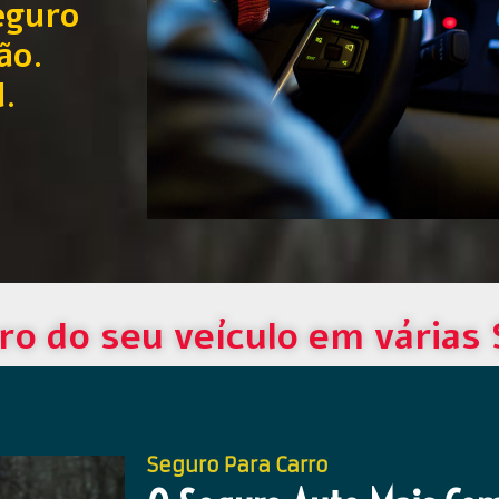
eguro
ão.
l.
ro do seu veículo em várias
Seguro Para Carro