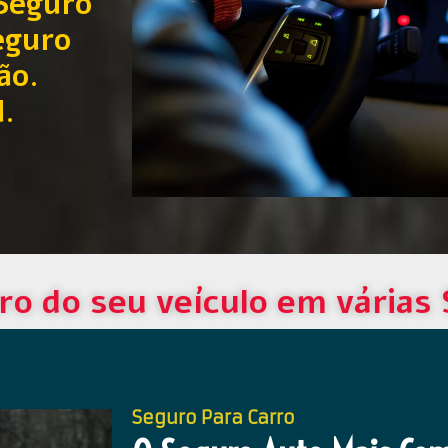
Seguro
eguro
ão.
l.
ro do seu veículo em várias
Seguro Para Carro