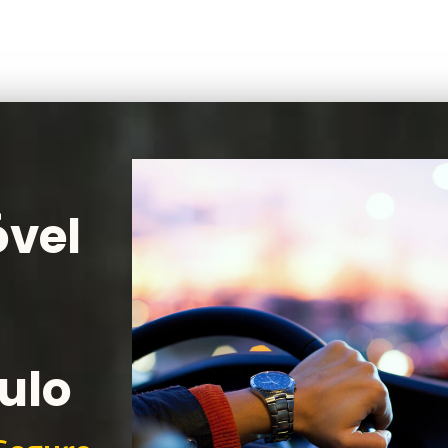
vel
ulo