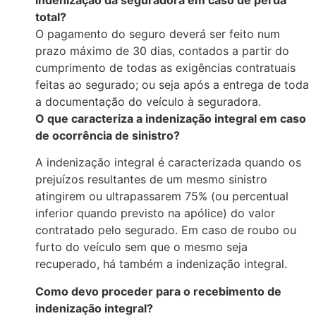
indenização da seguradora em caso de perda
total?
O pagamento do seguro deverá ser feito num
prazo máximo de 30 dias, contados a partir do
cumprimento de todas as exigências contratuais
feitas ao segurado; ou seja após a entrega de toda
a documentação do veículo à seguradora.
O que caracteriza a in
d
enização integral em caso
d
e ocorrência
d
e sinistro?
A in
d
enização integral é caracteriza
d
a quan
d
o os
prejuízos resultantes
d
e um mesmo sinistro
atingirem ou ultrapassarem 75% (ou percentual
inferior quan
d
o previsto na apólice)
d
o valor
contrata
d
o pelo segura
d
o. Em caso
d
e roubo ou
furto
d
o veículo sem que o mesmo seja
recupera
d
o, há também a in
d
enização integral.
Com
o
d
evo proce
d
er para o recebimento
d
e
in
d
enização integral?