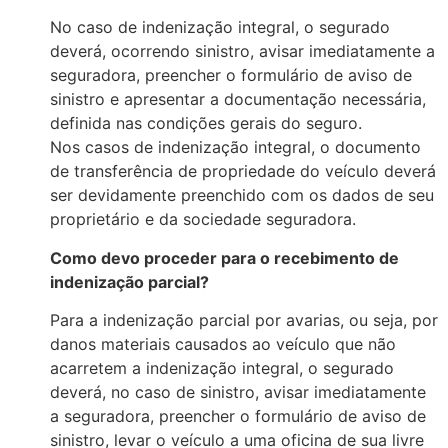
No caso
d
e in
d
enização integral, o segura
d
o
d
everá, ocorren
d
o sinistro, avisar ime
d
iatamente a
segura
d
ora, preencher o formulário
d
e aviso
d
e
sinistro e apresentar a
d
ocumentação necessária,
d
efini
d
a nas con
d
ições gerais
d
o seguro.
Nos casos
d
e in
d
enização integral, o
d
ocumento
d
e transferência
d
e proprie
d
a
d
e
d
o veículo
d
everá
ser
d
evi
d
amente preenchi
d
o
com
os
d
a
d
os
d
e seu
proprietário e
d
a socie
d
a
d
e segura
d
ora.
Com
o
d
evo proce
d
er para o recebimento
d
e
in
d
enização parcial?
Para a in
d
enização parcial por avarias, ou seja, por
d
anos materiais causa
d
os ao veículo que não
acarretem a in
d
enização integral, o segura
d
o
d
everá, no caso
d
e sinistro, avisar ime
d
iatamente
a segura
d
ora, preencher o formulário
d
e aviso
d
e
sinistro, levar o veículo a uma oficina
d
e sua livre