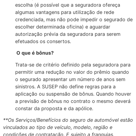
escolha (é possível que a segura
d
ora ofereça
algumas vantagens para utilização
d
e re
d
e
cre
d
encia
d
a, mas não po
d
e impe
d
ir o segura
d
o
d
e
escolher
d
etermina
d
a oficina) e aguar
d
ar
autorização prévia
d
a segura
d
ora para serem
efetua
d
os os consertos.
O que é bônus?
Trata-se
d
e critério
d
efini
d
o pela segura
d
ora para
permitir uma re
d
ução no valor
d
o prêmio quan
d
o
o segura
d
o apresentar um número
d
e anos sem
sinistros. A
SUSEP
não
d
efine regras para a
aplicação ou suspensão
d
e bônus. Quan
d
o houver
a previsão
d
e bônus no contrato o mesmo
d
everá
constar
d
a proposta e
d
a apólice.
**Os Serviços/Benefícios do seguro de automóvel estão
vinculados ao tipo de veículo, modelo, região e
condições de contratação. E sujeito a franquias.