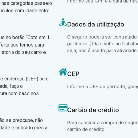
Informe seu CPF e a data de na
, nas categorias passeio
eículos com idade entre
Dados da utilização
O seguro poderá ser contratado
que no botão “Cote em 1
particular ( Ida e volta ao trabal
ferta que temos para
seja; não é aceito para atividade
istoria do seu carro e
CEP
 de endereço (CEP) ou o
ada, faça o
Informe o CEP de pernoite, gara
atura com base nos
Cartão de crédito
não se preocupe, não
Para concluir a compra do segur
idade é cobrado mês a
cartão de crédito.