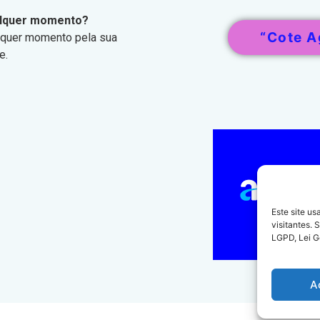
ualquer momento?
“Cote A
alquer momento pela sua
e.
Este site u
visitantes.
LGPD, Lei G
A