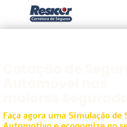
Cotação de Segur
Automóvel nas
maiores Segurad
Faça agora uma Simulação de 
Automotivo e economize no s