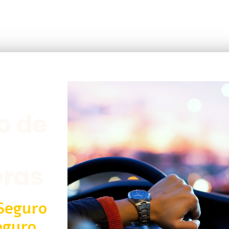
o de
oras
Seguro
eguro